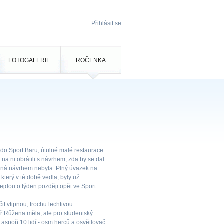
Přihlásit se
FOTOGALERIE
ROČENKA
do Sport Baru, útulné malé restaurace
na ni obrátili s návrhem, zda by se dal
šená návrhem nebyla. Plný úvazek na
který v té době vedla, byly už
ejdou o týden později opět ve Sport
t vtipnou, trochu lechtivou
ř Růžena měla, ale pro studentský
 aspoň 10 lidí - osm herců a osvětlovač