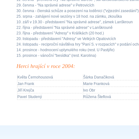
29. června - "Na správné adrese" v Petrovicích
30. června - členská schůze a posezení na loděnici ("výjezdní zasedání")
25. srpna - zahájení nové sezóny v 18 hod. na zámku, zkouška
10. září v 19.30 - představení "Na správné adrese", zámek Lanškroun
22. října - představení "Na správné adrese" v Lanškrouně
23. října - představení "Adresy" v Králíkách (20 hod.)
20. listopadu - představení "Adresy" ve Velkých Opatovicích
24. listopadu - reciproční návštěva hry "Paní S. v rozpacích" v podání och
14. prosince - hodnocení uplynulého roku (rest. U Pastýře)
15. prosince - vánoční "besídka" (rest. Karolina)
Herci hrající v roce 2004:
Květa Černohousová
Šárka Danačíková
Jan Frank
Marie Franková
Jiří Krejča
Ivo Obr
Pavel Studený
Růžena Šteflová