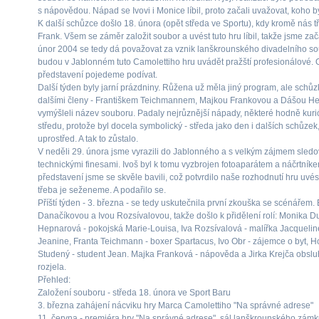
s nápovědou. Nápad se Ivovi i Monice líbil, proto začali uvažovat, koho by
K další schůzce došlo 18. února (opět středa ve Sportu), kdy kromě nás tří
Frank. Všem se záměr založit soubor a uvést tuto hru líbil, takže jsme zač
únor 2004 se tedy dá považovat za vznik lanškrounského divadelního soubo
budou v Jablonném tuto Camolettiho hru uvádět pražští profesionálové. 
představení pojedeme podívat.
Další týden byly jarní prázdniny. Růžena už měla jiný program, ale schůzk
dalšími členy - Františkem Teichmannem, Majkou Frankovou a Dášou He
vymýšleli název souboru. Padaly nejrůznější nápady, některé hodně kur
středu, protože byl docela symbolický - středa jako den i dalších schůzek
uprostřed. A tak to zůstalo.
V neděli 29. února jsme vyrazili do Jablonného a s velkým zájmem sledo
technickými finesami. Ivoš byl k tomu vyzbrojen fotoaparátem a náčrtní
představení jsme se skvěle bavili, což potvrdilo naše rozhodnutí hru uvés
třeba je seženeme. A podařilo se.
Příští týden - 3. března - se tedy uskutečnila první zkouška se scénářem
Danačíkovou a Ivou Rozsívalovou, takže došlo k přidělení rolí: Monika 
Hepnarová - pokojská Marie-Louisa, Iva Rozsívalová - malířka Jacquelin
Jeanine, Franta Teichmann - boxer Spartacus, Ivo Obr - zájemce o byt, H
Studený - student Jean. Majka Franková - nápověda a Jirka Krejča obsluh
rozjela.
Přehled:
Založení souboru - středa 18. února ve Sport Baru
3. března zahájení nácviku hry Marca Camolettiho "Na správné adrese"
11. června - premiéra hry "Na správné adrese", sál lanškrounského zámk