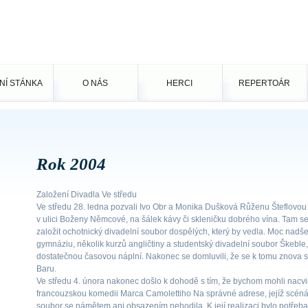
NÍ STÁNKA
O NÁS
HERCI
REPERTOÁR
Rok 2004
Založení Divadla Ve středu
Ve středu 28. ledna pozvali Ivo Obr a Monika Dušková Růženu Šteflovou 
v ulici Boženy Němcové, na šálek kávy či skleničku dobrého vína. Tam se 
založit ochotnický divadelní soubor dospělých, který by vedla. Moc nad
gymnáziu, několik kurzů angličtiny a studentský divadelní soubor Škeble, 
dostatečnou časovou náplní. Nakonec se domluvili, že se k tomu znova s
Baru.
Ve středu 4. února nakonec došlo k dohodě s tím, že bychom mohli nacviči
francouzskou komedii Marca Camolettiho Na správné adrese, jejíž scéná
soubor se námětem ani obsazením nehodila. K její realizaci bylo potřeba