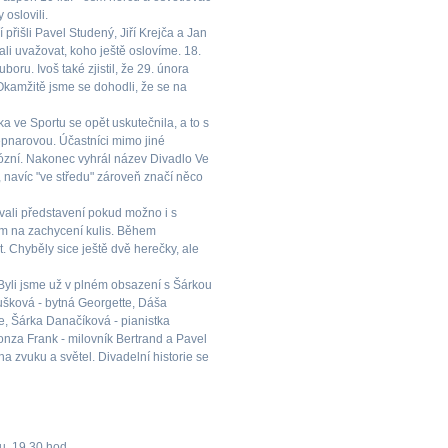
 oslovili.
 přišli Pavel Studený, Jiří Krejča a Jan
ali uvažovat, koho ještě oslovíme. 18.
ru. Ivoš také zjistil, že 29. února
Okamžitě jsme se dohodli, že se na
a ve Sportu se opět uskutečnila, a to s
pnarovou. Účastníci mimo jiné
iózní. Nakonec vyhrál název Divadlo Ve
, navíc "ve středu" zároveň značí něco
vali představení pokud možno i s
kem na zachycení kulis. Během
t. Chyběly sice ještě dvě herečky, ale
. Byli jsme už v plném obsazení s Šárkou
Dušková - bytná Georgette, Dáša
e, Šárka Danačíková - pianistka
onza Frank - milovník Bertrand a Pavel
a zvuku a světel. Divadelní historie se
u, 19.30 hod.