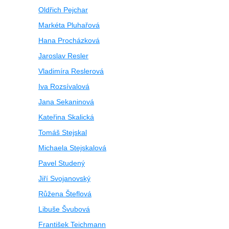
Oldřich Pejchar
Markéta Pluhařová
Hana Procházková
Jaroslav Resler
Vladimíra Reslerová
Iva Rozsívalová
Jana Sekaninová
Kateřina Skalická
Tomáš Stejskal
Michaela Stejskalová
Pavel Studený
Jiří Svojanovský
Růžena Šteflová
Libuše Švubová
František Teichmann