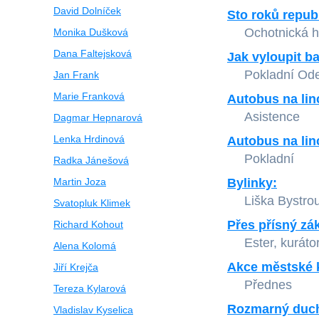
David Dolníček
Sto roků repub
Ochotnická h
Monika Dušková
Dana Faltejsková
Jak vyloupit b
Pokladní Ode
Jan Frank
Marie Franková
Autobus na lin
Asistence
Dagmar Hepnarová
Lenka Hrdinová
Autobus na lin
Pokladní
Radka Jánešová
Martin Joza
Bylinky:
Liška Bystro
Svatopluk Klimek
Přes přísný zá
Richard Kohout
Ester, kuráto
Alena Kolomá
Akce městské 
Jiří Krejča
Přednes
Tereza Kylarová
Rozmarný duc
Vladislav Kyselica