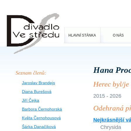
HLAVNÍ STÁNKA
O NÁS
Hana Pro
Seznam členů:
Herec byl/je
Jaroslav Brandejs
Diana Burešová
2015 - 2026
Jiří Čejka
Odehraná př
Barbora Černohorská
Květa Černohousová
Nejkrásnější vá
Šárka Danačíková
Chrysida