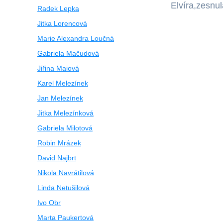
Elvíra,zesnu
Radek Lepka
Jitka Lorencová
Marie Alexandra Loučná
Gabriela Mačudová
Jiřina Maiová
Karel Melezínek
Jan Melezínek
Jitka Melezínková
Gabriela Milotová
Robin Mrázek
David Najbrt
Nikola Navrátilová
Linda Netušilová
Ivo Obr
Marta Paukertová