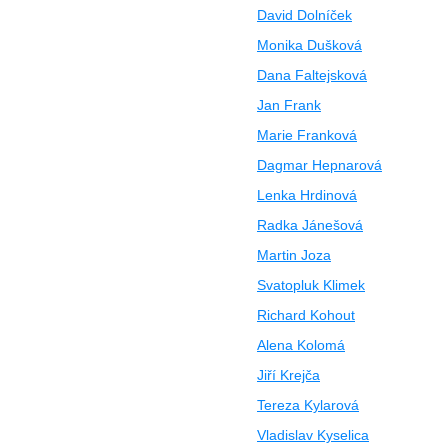
David Dolníček
Monika Dušková
Dana Faltejsková
Jan Frank
Marie Franková
Dagmar Hepnarová
Lenka Hrdinová
Radka Jánešová
Martin Joza
Svatopluk Klimek
Richard Kohout
Alena Kolomá
Jiří Krejča
Tereza Kylarová
Vladislav Kyselica