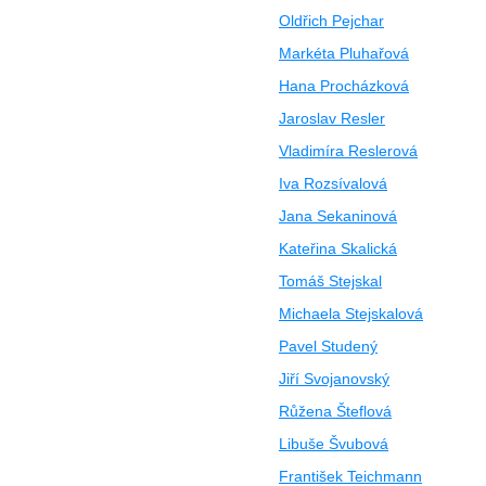
Oldřich Pejchar
Markéta Pluhařová
Hana Procházková
Jaroslav Resler
Vladimíra Reslerová
Iva Rozsívalová
Jana Sekaninová
Kateřina Skalická
Tomáš Stejskal
Michaela Stejskalová
Pavel Studený
Jiří Svojanovský
Růžena Šteflová
Libuše Švubová
František Teichmann