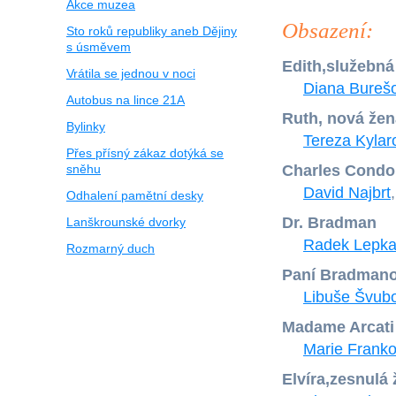
Akce muzea
Obsazení:
Sto roků republiky aneb Dějiny
s úsměvem
Edith,služebná
Vrátila se jednou v noci
Diana Bureš
Autobus na lince 21A
Ruth, nová žen
Bylinky
Tereza Kylar
Přes přísný zákaz dotýká se
sněhu
Charles Cond
David Najbrt
Odhalení pamětní desky
Dr. Bradman
Lanškrounské dvorky
Radek Lepk
Rozmarný duch
Paní Bradman
Libuše Švub
Madame Arcati
Marie Frank
Elvíra,zesnulá