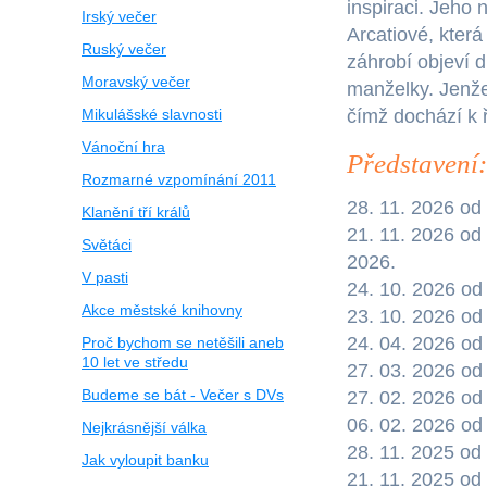
inspiraci. Jeho
Irský večer
Arcatiové, která
Ruský večer
záhrobí objeví 
Moravský večer
manželky. Jenže 
Mikulášské slavnosti
čímž dochází k 
Vánoční hra
Představení:
Rozmarné vzpomínání 2011
28. 11. 2026 od 
Klanění tří králů
21. 11. 2026 od
Světáci
2026.
V pasti
24. 10. 2026 od
Akce městské knihovny
23. 10. 2026 od 
24. 04. 2026 od 
Proč bychom se netěšili aneb
10 let ve středu
27. 03. 2026 od
Budeme se bát - Večer s DVs
27. 02. 2026 od
06. 02. 2026 od
Nejkrásnější válka
28. 11. 2025 od
Jak vyloupit banku
21. 11. 2025 od