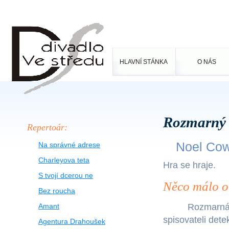
HLAVNÍ STÁNKA
O NÁS
Rozmarný
Repertoár:
Noel Co
Na správné adrese
Charleyova teta
Hra se hraje.
S tvojí dcerou ne
Něco málo o
Bez roucha
Amant
Rozmarná 
spisovateli detek
Agentura Drahoušek