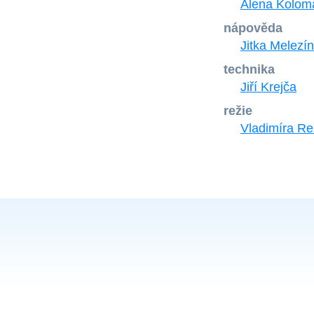
Alena Kolom
nápověda
Jitka Melezí
technika
Jiří Krejča
režie
Vladimíra Re